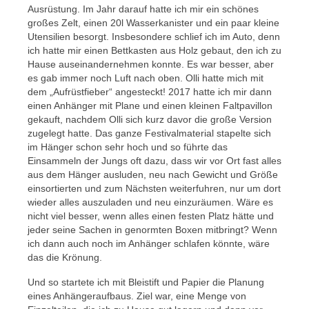
Ausrüstung. Im Jahr darauf hatte ich mir ein schönes
großes Zelt, einen 20l Wasserkanister und ein paar kleine
Utensilien besorgt. Insbesondere schlief ich im Auto, denn
ich hatte mir einen Bettkasten aus Holz gebaut, den ich zu
Hause auseinandernehmen konnte. Es war besser, aber
es gab immer noch Luft nach oben. Olli hatte mich mit
dem „Aufrüstfieber“ angesteckt! 2017 hatte ich mir dann
einen Anhänger mit Plane und einen kleinen Faltpavillon
gekauft, nachdem Olli sich kurz davor die große Version
zugelegt hatte. Das ganze Festivalmaterial stapelte sich
im Hänger schon sehr hoch und so führte das
Einsammeln der Jungs oft dazu, dass wir vor Ort fast alles
aus dem Hänger ausluden, neu nach Gewicht und Größe
einsortierten und zum Nächsten weiterfuhren, nur um dort
wieder alles auszuladen und neu einzuräumen. Wäre es
nicht viel besser, wenn alles einen festen Platz hätte und
jeder seine Sachen in genormten Boxen mitbringt? Wenn
ich dann auch noch im Anhänger schlafen könnte, wäre
das die Krönung.
Und so startete ich mit Bleistift und Papier die Planung
eines Anhängeraufbaus. Ziel war, eine Menge von