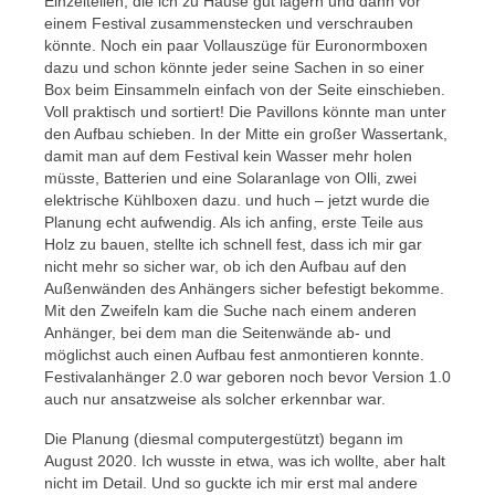
Einzelteilen, die ich zu Hause gut lagern und dann vor
einem Festival zusammenstecken und verschrauben
könnte. Noch ein paar Vollauszüge für Euronormboxen
dazu und schon könnte jeder seine Sachen in so einer
Box beim Einsammeln einfach von der Seite einschieben.
Voll praktisch und sortiert! Die Pavillons könnte man unter
den Aufbau schieben. In der Mitte ein großer Wassertank,
damit man auf dem Festival kein Wasser mehr holen
müsste, Batterien und eine Solaranlage von Olli, zwei
elektrische Kühlboxen dazu. und huch – jetzt wurde die
Planung echt aufwendig. Als ich anfing, erste Teile aus
Holz zu bauen, stellte ich schnell fest, dass ich mir gar
nicht mehr so sicher war, ob ich den Aufbau auf den
Außenwänden des Anhängers sicher befestigt bekomme.
Mit den Zweifeln kam die Suche nach einem anderen
Anhänger, bei dem man die Seitenwände ab- und
möglichst auch einen Aufbau fest anmontieren konnte.
Festivalanhänger 2.0 war geboren noch bevor Version 1.0
auch nur ansatzweise als solcher erkennbar war.
Die Planung (diesmal computergestützt) begann im
August 2020. Ich wusste in etwa, was ich wollte, aber halt
nicht im Detail. Und so guckte ich mir erst mal andere