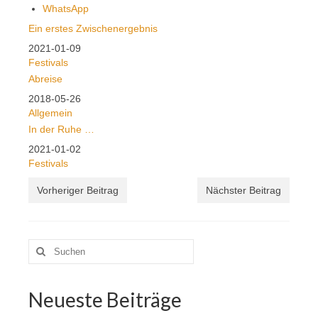
WhatsApp
Ein erstes Zwischenergebnis
Datum
2021-01-09
In Bezug auf
Festivals
Abreise
Datum
2018-05-26
In Bezug auf
Allgemein
In der Ruhe …
Datum
2021-01-02
In Bezug auf
Festivals
Vorheriger Beitrag
Nächster Beitrag
Suche
nach:
Neueste Beiträge