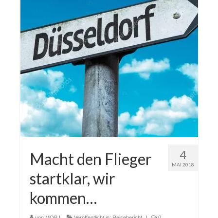
4
Macht den Flieger
MAI 2018
startklar, wir
kommen…
von
MOB
|
Veröffentlicht in:
Reisebericht
|
0