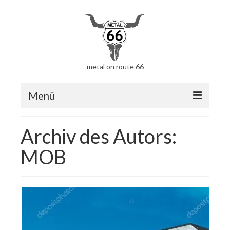
metal on route 66
Menü
Home
Archiv des Autors:
Gefahrene Route
MOB
Erster Beitrag